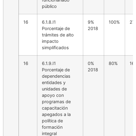
público
16
6.1.8.I1
9%
100%
27
Porcentaje de
2018
trámites de alto
impacto
simplificados
16
6.1.9.I1
0%
80%
16
Porcentaje de
2018
dependencias
entidades y
unidades de
apoyo con
programas de
capacitación
apegados a la
política de
formación
integral