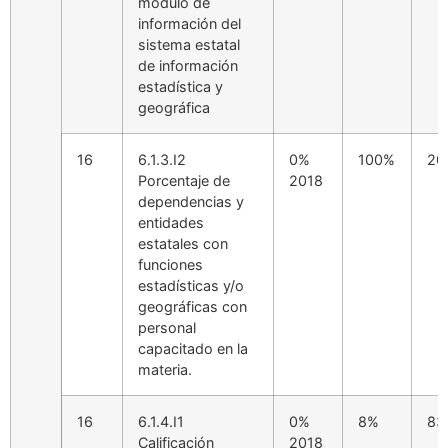
módulo de
información del
sistema estatal
de información
estadística y
geográfica
16
6.1.3.I2
0%
100%
20
Porcentaje de
2018
dependencias y
entidades
estatales con
funciones
estadísticas y/o
geográficas con
personal
capacitado en la
materia.
16
6.1.4.I1
0%
8%
83
Calificación
2018