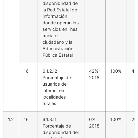
disponibilidad de
la Red Estatal de
Información
donde operan los
servicios en línea
hacia el
ciudadano y la
Administración
Pública Estatal
16
6.1.2.I2
42%
100%
45
Porcentaje de
2018
usuarios de
internet en
localidades
rurales
1.2
16
6.1.3.I1
0%
100%
20
Porcentaje de
2018
disponibilidad del