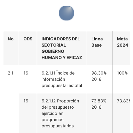
No
ODS
INDICADORES DEL
Línea
Meta
SECTORIAL
Base
2024
GOBIERNO
HUMANO Y EFICAZ
2.1
16
6.2.1.I1 Ïndice de
98.30%
100%
información
2018
presupuestal estatal
16
6.2.1.I2 Proporción
73.83%
73.83%
del presupuesto
2018
ejercido en
programas
presupuestarios