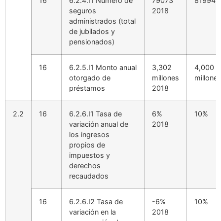
16
6.2.4.I1 Número de
79073
81994.
seguros
2018
administrados (total
de jubilados y
pensionados)
16
6.2.5.I1 Monto anual
3,302
4,000
otorgado de
millones
millone
préstamos
2018
2.2
16
6.2.6.I1 Tasa de
6%
10%
variación anual de
2018
los ingresos
propios de
impuestos y
derechos
recaudados
16
6.2.6.I2 Tasa de
-6%
10%
variación en la
2018