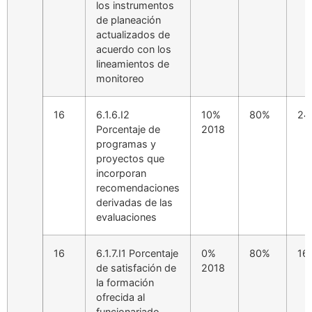
los instrumentos
de planeación
actualizados de
acuerdo con los
lineamientos de
monitoreo
16
6.1.6.I2
10%
80%
24
Porcentaje de
2018
programas y
proyectos que
incorporan
recomendaciones
derivadas de las
evaluaciones
16
6.1.7.I1 Porcentaje
0%
80%
16
de satisfación de
2018
la formación
ofrecida al
funcionariado