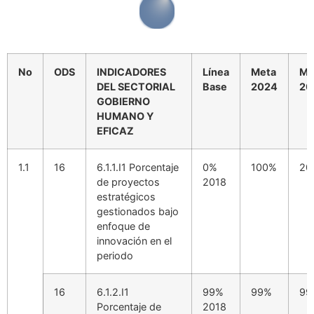
No
ODS
INDICADORES
Línea
Meta
Me
DEL SECTORIAL
Base
2024
20
GOBIERNO
HUMANO Y
EFICAZ
1.1
16
6.1.1.I1 Porcentaje
0%
100%
20
de proyectos
2018
estratégicos
gestionados bajo
enfoque de
innovación en el
periodo
16
6.1.2.I1
99%
99%
99
Porcentaje de
2018