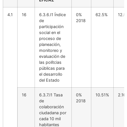
4.1
16
6.3.6.I1 Índice
0%
62.5%
12.
de
2018
participación
social en el
proceso de
planeación,
monitoreo y
evaluación de
las polítcias
públicas para
el desarrollo
del Estado
16
6.3.7.I1 Tasa
0%
10.51%
2.1
de
2018
colaboración
ciudadana por
cada 10 mil
habitantes