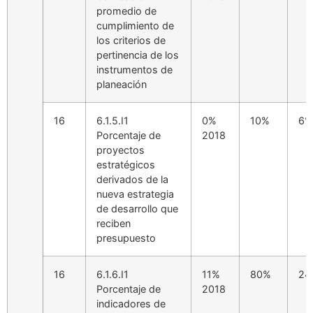
promedio de
cumplimiento de
los criterios de
pertinencia de los
instrumentos de
planeación
16
6.1.5.I1
0%
10%
6%
Porcentaje de
2018
proyectos
estratégicos
derivados de la
nueva estrategia
de desarrollo que
reciben
presupuesto
16
6.1.6.I1
11%
80%
24
Porcentaje de
2018
indicadores de