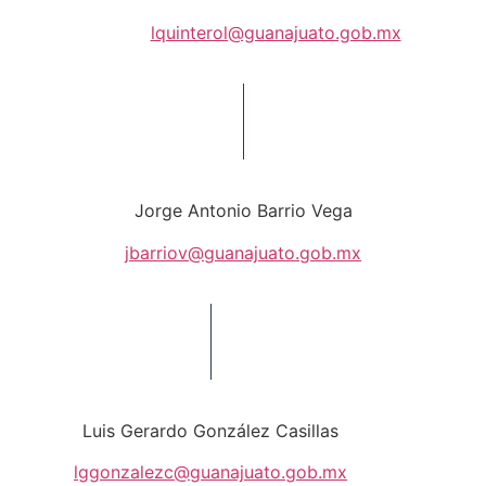
lquinterol@guanajuato.gob.mx
Jorge Antonio Barrio Vega
jbarriov@guanajuato.gob.mx
Luis Gerardo González Casillas
lggonzalezc@guanajuato.gob.mx